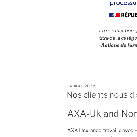
La certification 
titre de la catégo
-Actions de for
PUBLIÉ
16 MAI 2022
LE
Nos clients nous d
AXA-Uk and Nort
AXA Insurance travaille avec 