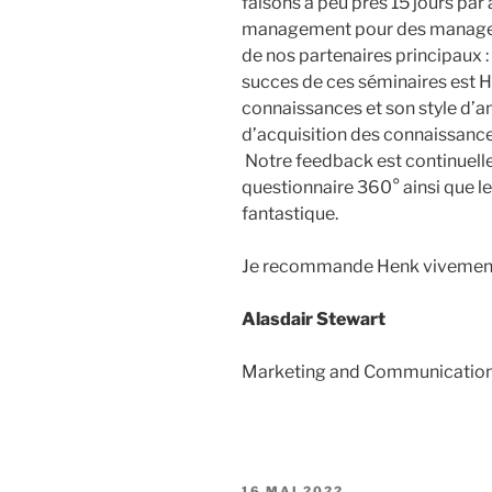
faisons à peu près 15 jours par
management pour des managers
de nos partenaires principaux : 
succes de ces séminaires est 
connaissances et son style d’a
d’acquisition des connaissances
Notre feedback est continuellem
questionnaire 360° ainsi que le
fantastique.
Je recommande Henk vivemen
Alasdair Stewart
Marketing and Communication
PUBLIÉ
16 MAI 2022