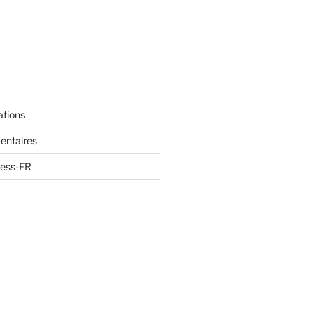
ations
entaires
ress-FR