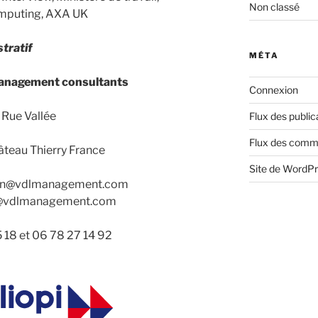
Non classé
Computing, AXA UK
tratif
MÉTA
management consultants
Connexion
 Rue Vallée
Flux des public
Flux des comm
teau Thierry France
Site de WordP
aan@vdlmanagement.com
n@vdlmanagement.com
 18 et 06 78 27 14 92