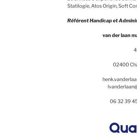
Statilogie, Atos Origin, Soft 
Référent Handicap et Adminis
van der laan 
4
02400 Châ
henk.vanderl
lvanderlaa
06 32 39 45