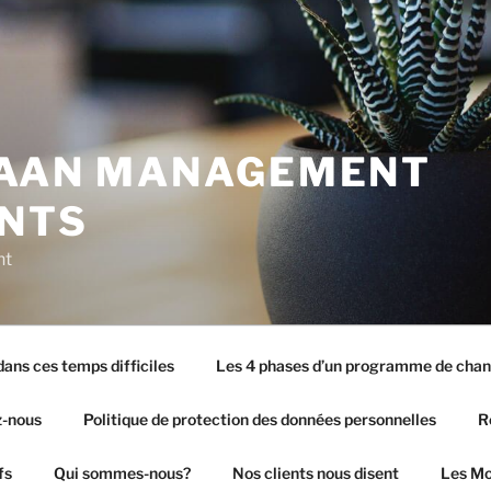
LAAN MANAGEMENT
NTS
nt
ans ces temps difficiles
Les 4 phases d’un programme de cha
-nous
Politique de protection des données personnelles
R
fs
Qui sommes-nous?
Nos clients nous disent
Les Mo